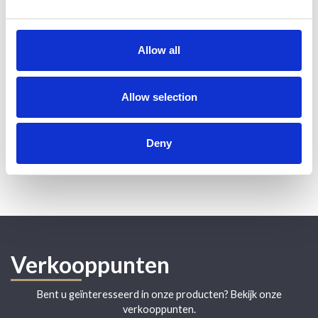
Allow all
Durf te vragen; wij kunnen vrijwel alles graveren!
Allow selection
Leg uw vraag of probleem bij ons neer (via tap@tap.be) en wij
komen met een
verrassende oplossing.
Deny
Klanttevredenheid is voor ons het belangrijkste!
Verkooppunten
Bent u geïnteresseerd in onze producten? Bekijk onze
verkooppunten.