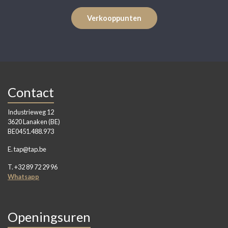
Verkooppunten
Contact
Industrieweg 12
3620 Lanaken (BE)
BE0451.488.973
E. tap@tap.be
T. +32 89 72 29 96
Whatsapp
Openingsuren