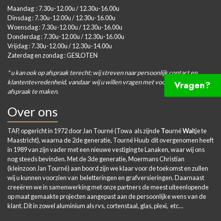
Maandag : 7.30u-12.00u / 12.30u-16.00u
Dinsdag : 7.30u-12.00u / 12.30u-16.00u
Woensdag : 7.30u-12.00u / 12.30u-16.00u
Donderdag : 7.30u-12.00u / 12.30u-16.00u
Vrijdag : 7.30u-12.00u / 12.30u-14.00u
Zaterdag en zondag : GESLOTEN
* u kan ook op afspraak terecht; wij streven naar persoonlijk contact en
klantentevredenheid, vandaar wij u willen vragen met voorkeur een
Vragen?
afspraak te maken.
Over ons
TAP, opgericht in 1972 door Jan Tourné (Towa als zijnde
To
urné
Wa
ltje te
Maastricht), waarna de 2de generatie, Tourné Huub dit overgenomen heeft
in 1989 van zijn vader met een nieuwe vestiging te Lanaken, waar wij ons
nog steeds bevinden. Met de 3de generatie, Moermans Christian
(kleinzoon Jan Tourné) aan boord zijn we klaar voor de toekomst en zullen
wij u kunnen voorzien van beletteringen en grafversieringen. Daarnaast
creeëren we in samenwerking met onze partners de meest uiteenlopende
op maat gemaakte projecten aangepast aan de persoonlijke wens van de
klant. Dit in zowel aluminium als rvs, cortenstaal, glas, plexi, etc…